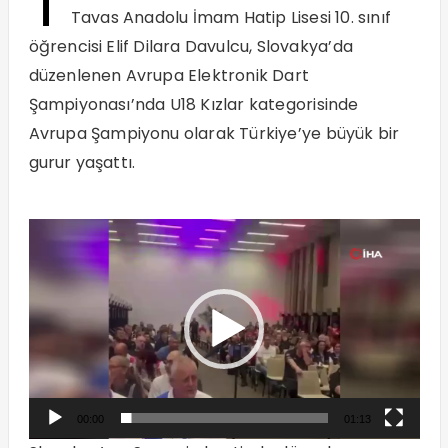
T
Tavas Anadolu İmam Hatip Lisesi 10. sınıf
öğrencisi Elif Dilara Davulcu, Slovakya’da
düzenlenen Avrupa Elektronik Dart
Şampiyonası’nda U18 Kızlar kategorisinde
Avrupa Şampiyonu olarak Türkiye’ye büyük bir
gurur yaşattı.
Video
oynatıcı
00:00
01:13