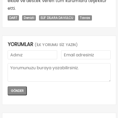
ekibe ve destek veren tüm kurumlara teşekkür
etti.
DART
Denizli
ELİF DİLARA DAVULCU
Tavas
YORUMLAR
(İLK YORUMU SİZ YAZIN)