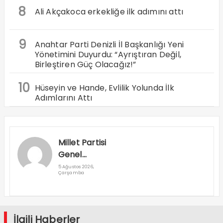
8
Ali Akçakoca erkekliğe ilk adımını attı
9
Anahtar Parti Denizli İl Başkanlığı Yeni
Yönetimini Duyurdu: “Ayrıştıran Değil,
Birleştiren Güç Olacağız!”
10
Hüseyin ve Hande, Evlilik Yolunda İlk
Adımlarını Attı
Millet Partisi
Genel
Başkanı
5 Ağustos 2026,
Çarşamba
Cuma
Nacar
Denizli’ye
Geliyor
İlgili Haberler