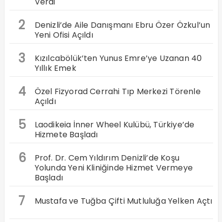
Verdi
2
Denizli’de Aile Danışmanı Ebru Özer Özkul’un
Yeni Ofisi Açıldı
3
Kızılcabölük’ten Yunus Emre’ye Uzanan 40
Yıllık Emek
4
Özel Fizyorad Cerrahi Tıp Merkezi Törenle
Açıldı
5
Laodikeia İnner Wheel Kulübü, Türkiye’de
Hizmete Başladı
6
Prof. Dr. Cem Yıldırım Denizli’de Koşu
Yolunda Yeni Kliniğinde Hizmet Vermeye
Başladı
7
Mustafa ve Tuğba Çifti Mutluluğa Yelken Açtı