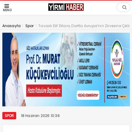
MENÜ
>
>
Anasayfa
Spor
Tavaslı Elif Dilara, Dartta Avrupa’nın Zirvesine Çıktı
SPOR
18 Haziran 2026 10:36