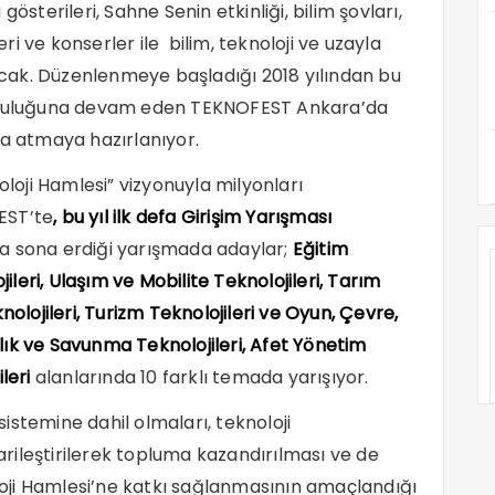
österileri, Sahne Senin etkinliği, bilim şovları,
eri ve konserler ile bilim, teknoloji ve uzayla
ak. Düzenlenmeye başladığı 2018 yılından bu
olculuğuna devam eden TEKNOFEST Ankara’da
za atmaya hazırlanıyor.
oloji Hamlesi” vizyonuyla milyonları
EST’te
, bu yıl ilk defa Girişim Yarışması
a sona erdiği yarışmada adaylar;
Eğitim
jileri, Ulaşım ve Mobilite Teknolojileri, Tarım
nolojileri, Turizm Teknolojileri ve Oyun, Çevre,
cılık ve Savunma Teknolojileri, Afet Yönetim
ileri
alanlarında 10 farklı temada yarışıyor.
istemine dahil olmaları, teknoloji
carileştirilerek topluma kazandırılması ve de
oloji Hamlesi’ne katkı sağlanmasının amaçlandığı