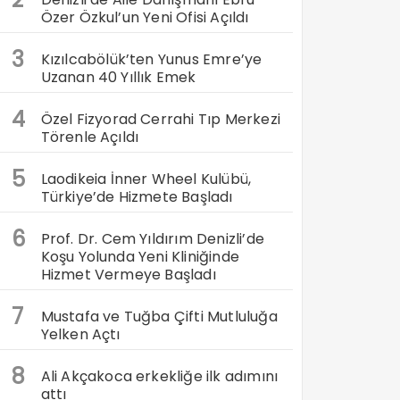
Özer Özkul’un Yeni Ofisi Açıldı
3
Kızılcabölük’ten Yunus Emre’ye
Uzanan 40 Yıllık Emek
4
Özel Fizyorad Cerrahi Tıp Merkezi
Törenle Açıldı
5
Laodikeia İnner Wheel Kulübü,
Türkiye’de Hizmete Başladı
6
Prof. Dr. Cem Yıldırım Denizli’de
Koşu Yolunda Yeni Kliniğinde
Hizmet Vermeye Başladı
7
Mustafa ve Tuğba Çifti Mutluluğa
Yelken Açtı
8
Ali Akçakoca erkekliğe ilk adımını
attı