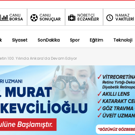
BIST
DOLAR
CANLI
CANLI
NÖBETÇİ
NAMAZ
BORSA
SONUÇLAR
ECZANELER
VAKİTLERİ
1.690,16
47,6909
-0.03%
%
k
Siyaset
SonDakika
Spor
Eğitim
Teknoloji
in 100. Yılında Ankara’da Devam Ediyor