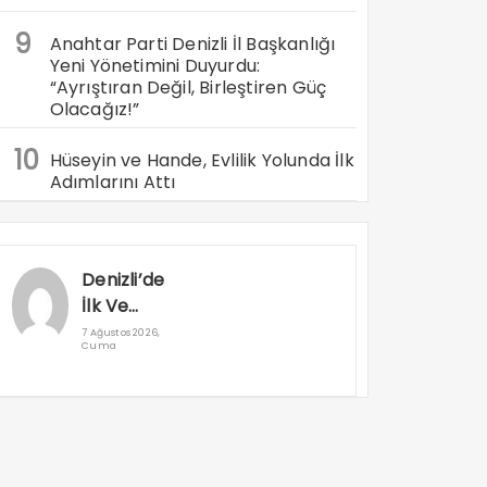
9
Anahtar Parti Denizli İl Başkanlığı
Yeni Yönetimini Duyurdu:
“Ayrıştıran Değil, Birleştiren Güç
Olacağız!”
10
Hüseyin ve Hande, Evlilik Yolunda İlk
Adımlarını Attı
Denizli’de
İlk Ve
Tek Olan
7 Ağustos 2026,
Cuma
Yapay
Zeka
Destekli
Yeni Nesil
MR