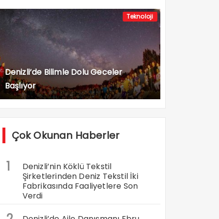
Teknoloji
Denizli’de Bilimle Dolu Geceler
Başlıyor
Çok Okunan Haberler
1
Denizli’nin Köklü Tekstil
Şirketlerinden Deniz Tekstil İki
Fabrikasında Faaliyetlere Son
Verdi
2
Denizli’de Aile Danışmanı Ebru