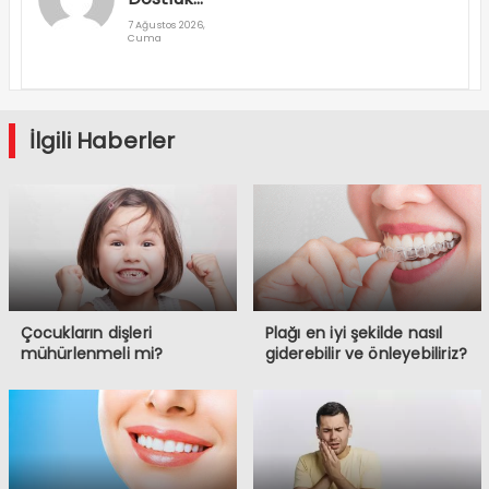
Rallisi
7 Ağustos 2026,
Cuma
Denizli’den
Geçti
İlgili Haberler
Çocukların dişleri
Plağı en iyi şekilde nasıl
mühürlenmeli mi?
giderebilir ve önleyebiliriz?