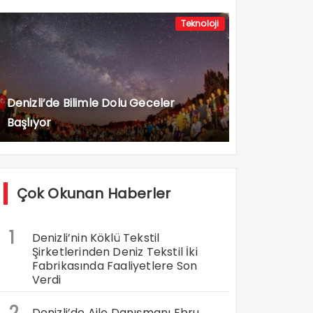
Teknoloji
Denizli’de Bilimle Dolu Geceler
Başlıyor
Çok Okunan Haberler
1
Denizli’nin Köklü Tekstil
Şirketlerinden Deniz Tekstil İki
Fabrikasında Faaliyetlere Son
Verdi
2
Denizli’de Aile Danışmanı Ebru