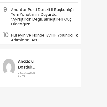
9
Anahtar Parti Denizli İl Başkanlığı
Yeni Yönetimini Duyurdu:
“Ayrıştıran Değil, Birleştiren Güç
Olacağız!”
10
Hüseyin ve Hande, Evlilik Yolunda İlk
Adımlarını Attı
Anadolu
Dostluk
Rallisi
7 Ağustos 2026,
Cuma
Denizli’den
Geçti