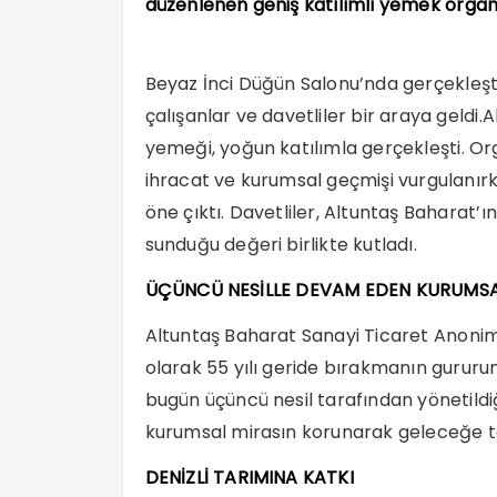
düzenlenen geniş katılımlı yemek organ
Beyaz İnci Düğün Salonu’nda gerçekleştir
çalışanlar ve davetliler bir araya geldi
yemeği, yoğun katılımla gerçekleşti. Or
ihracat ve kurumsal geçmişi vurgulanırk
öne çıktı. Davetliler, Altuntaş Baharat’ı
sunduğu değeri birlikte kutladı.
ÜÇÜNCÜ NESİLLE DEVAM EDEN KURUMSA
Altuntaş Baharat Sanayi Ticaret Anonim
olarak 55 yılı geride bırakmanın gururun
bugün üçüncü nesil tarafından yönetildiğ
kurumsal mirasın korunarak geleceğe taş
DENİZLİ TARIMINA KATKI