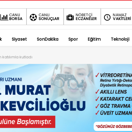
BIST
DOLAR
CANLI
CANLI
NÖBETÇİ
NAMAZ
BORSA
SONUÇLAR
ECZANELER
VAKİTLERİ
1.690,16
47,6914
-0.03%
%
k
Siyaset
SonDakika
Spor
Eğitim
Teknoloji
n katılımla kutladı