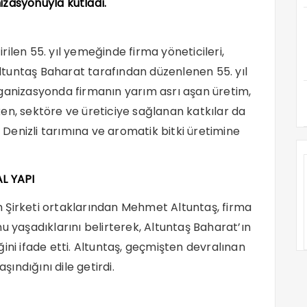
izasyonuyla kutladı.
ilen 55. yıl yemeğinde firma yöneticileri,
.Altuntaş Baharat tarafından düzenlenen 55. yıl
ganizasyonda firmanın yarım asrı aşan üretim,
en, sektöre ve üreticiye sağlanan katkılar da
n Denizli tarımına ve aromatik bitki üretimine
L YAPI
 Şirketi ortaklarından Mehmet Altuntaş, firma
u yaşadıklarını belirterek, Altuntaş Baharat’ın
ini ifade etti. Altuntaş, geçmişten devralınan
ındığını dile getirdi.