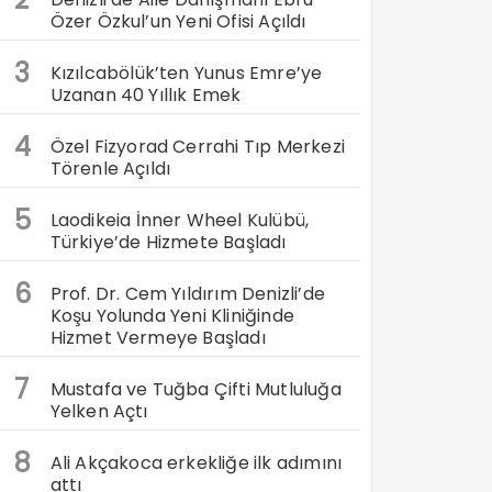
Özer Özkul’un Yeni Ofisi Açıldı
3
Kızılcabölük’ten Yunus Emre’ye
Uzanan 40 Yıllık Emek
4
Özel Fizyorad Cerrahi Tıp Merkezi
Törenle Açıldı
5
Laodikeia İnner Wheel Kulübü,
Türkiye’de Hizmete Başladı
6
Prof. Dr. Cem Yıldırım Denizli’de
Koşu Yolunda Yeni Kliniğinde
Hizmet Vermeye Başladı
7
Mustafa ve Tuğba Çifti Mutluluğa
Yelken Açtı
8
Ali Akçakoca erkekliğe ilk adımını
attı