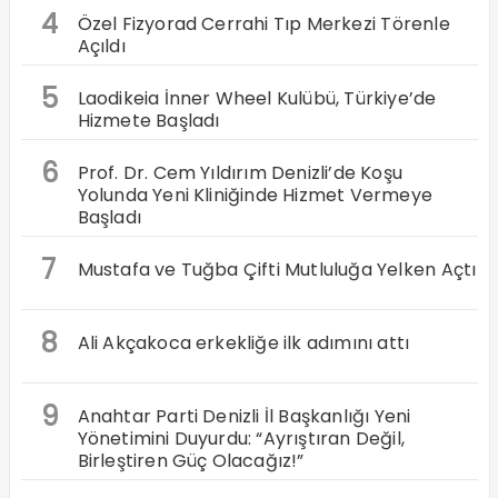
4
Özel Fizyorad Cerrahi Tıp Merkezi Törenle
Açıldı
5
Laodikeia İnner Wheel Kulübü, Türkiye’de
Hizmete Başladı
6
Prof. Dr. Cem Yıldırım Denizli’de Koşu
Yolunda Yeni Kliniğinde Hizmet Vermeye
Başladı
7
Mustafa ve Tuğba Çifti Mutluluğa Yelken Açtı
8
Ali Akçakoca erkekliğe ilk adımını attı
9
Anahtar Parti Denizli İl Başkanlığı Yeni
Yönetimini Duyurdu: “Ayrıştıran Değil,
Birleştiren Güç Olacağız!”