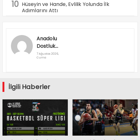
10
Hüseyin ve Hande, Evlilik Yolunda İlk
Adımlarını Attı
Anadolu
Dostluk
Rallisi
7 Ağustos 2026,
Cuma
Denizli’den
Geçti
İlgili Haberler