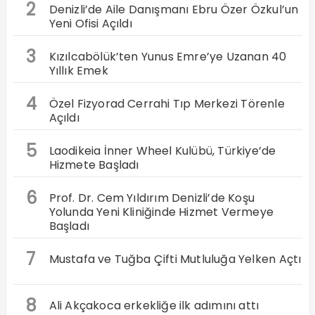
2
Denizli’de Aile Danışmanı Ebru Özer Özkul’un
Yeni Ofisi Açıldı
3
Kızılcabölük’ten Yunus Emre’ye Uzanan 40
Yıllık Emek
4
Özel Fizyorad Cerrahi Tıp Merkezi Törenle
Açıldı
5
Laodikeia İnner Wheel Kulübü, Türkiye’de
Hizmete Başladı
6
Prof. Dr. Cem Yıldırım Denizli’de Koşu
Yolunda Yeni Kliniğinde Hizmet Vermeye
Başladı
7
Mustafa ve Tuğba Çifti Mutluluğa Yelken Açtı
8
Ali Akçakoca erkekliğe ilk adımını attı