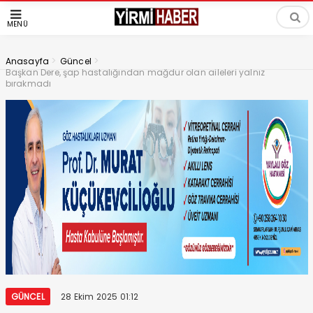
MENÜ
>
>
Anasayfa
Güncel
Başkan Dere, şap hastalığından mağdur olan aileleri yalnız
bırakmadı
GÜNCEL
28 Ekim 2025 01:12