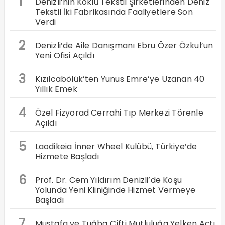
1
Denizli’nin Köklü Tekstil Şirketlerinden Deniz
Tekstil İki Fabrikasında Faaliyetlere Son
Verdi
2
Denizli’de Aile Danışmanı Ebru Özer Özkul’un
Yeni Ofisi Açıldı
3
Kızılcabölük’ten Yunus Emre’ye Uzanan 40
Yıllık Emek
4
Özel Fizyorad Cerrahi Tıp Merkezi Törenle
Açıldı
5
Laodikeia İnner Wheel Kulübü, Türkiye’de
Hizmete Başladı
6
Prof. Dr. Cem Yıldırım Denizli’de Koşu
Yolunda Yeni Kliniğinde Hizmet Vermeye
Başladı
7
Mustafa ve Tuğba Çifti Mutluluğa Yelken Açtı