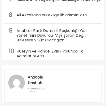
8
Ali Akçakoca erkekliğe ilk adımını attı
9
Anahtar Parti Denizli İl Başkanlığı Yeni
Yönetimini Duyurdu: “Ayrıştıran Değil,
Birleştiren Güç Olacağız!”
10
Hüseyin ve Hande, Evlilik Yolunda İlk
Adımlarını Attı
Anadolu
Dostluk
Rallisi
7 Ağustos 2026,
Cuma
Denizli’den
Geçti