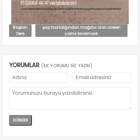
Başkan
şap hastalığından mağdur olan aileleri
Dere
yalnız bırakmadı
YORUMLAR
(İLK YORUMU SİZ YAZIN)