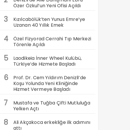
Özer Özkul’un Yeni Ofisi Açıldı
3
Kızılcabölük’ten Yunus Emre’ye
Uzanan 40 Yıllık Emek
4
Özel Fizyorad Cerrahi Tıp Merkezi
Törenle Açıldı
5
Laodikeia İnner Wheel Kulübü,
Türkiye’de Hizmete Başladı
6
Prof. Dr. Cem Yıldırım Denizli’de
Koşu Yolunda Yeni Kliniğinde
Hizmet Vermeye Başladı
7
Mustafa ve Tuğba Çifti Mutluluğa
Yelken Açtı
8
Ali Akçakoca erkekliğe ilk adımını
attı