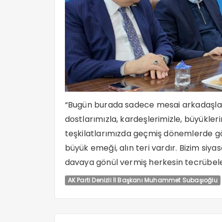
“Bugün burada sadece mesai arkadaşlarım
dostlarımızla, kardeşlerimizle, büyükle
teşkilatlarımızda geçmiş dönemlerde g
büyük emeği, alın teri vardır. Bizim siyas
davaya gönül vermiş herkesin tecrübe
AK Parti Denizli İl Başkanı Muhammet Subaşıoğlu