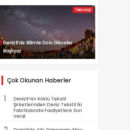
Teknoloji
Denizli’de Bilimle Dolu Geceler
Başlıyor
Çok Okunan Haberler
1
Denizli’nin Köklü Tekstil
Şirketlerinden Deniz Tekstil İki
Fabrikasında Faaliyetlere Son
Verdi
2
Denizli’de Aile Danışmanı Ebru