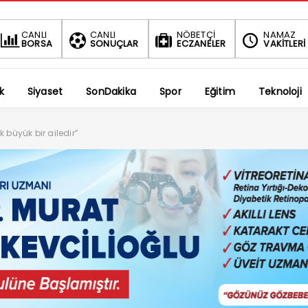
BIST
DOLAR
CANLI
CANLI
NÖBETÇİ
NAMAZ
BORSA
SONUÇLAR
ECZANELER
VAKİTLERİ
1.690,16
47,6787
-0.03%
%
k
Siyaset
SonDakika
Spor
Eğitim
Teknoloji
 büyük bir ailedir”