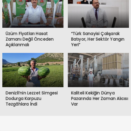
Üzüm Fiyatları Hasat
“Türk Sanayisi Çalışarak
Zamanı Değil Önceden
Batıyor, Her Sektör Yangın
Açıklanmalı
Yeri”
Denizli’nin Lezzet Simgesi
Kaliteli Kekiğin Dünya
Dodurga Karpuzu
Pazarında Her Zaman Alıcısı
Tezgâhlara İndi
Var