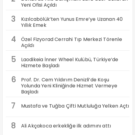
Yeni Ofisi Açıldı
3
Kızılcabölük’ten Yunus Emre’ye Uzanan 40
Yıllık Emek
4
Özel Fizyorad Cerrahi Tıp Merkezi Törenle
Açıldı
5
Laodikeia İnner Wheel Kulübü, Türkiye’de
Hizmete Başladı
6
Prof. Dr. Cem Yıldırım Denizli’de Koşu
Yolunda Yeni Kliniğinde Hizmet Vermeye
Başladı
7
Mustafa ve Tuğba Çifti Mutluluğa Yelken Açtı
8
Ali Akçakoca erkekliğe ilk adımını attı