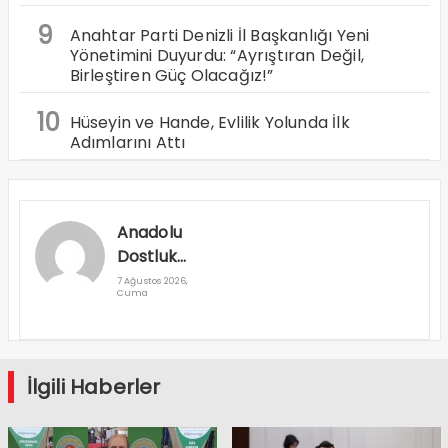
9
Anahtar Parti Denizli İl Başkanlığı Yeni
Yönetimini Duyurdu: “Ayrıştıran Değil,
Birleştiren Güç Olacağız!”
10
Hüseyin ve Hande, Evlilik Yolunda İlk
Adımlarını Attı
Anadolu
Dostluk
Rallisi
7 Ağustos 2026,
Cuma
Denizli’den
Geçti
İlgili Haberler