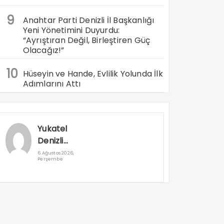
9
Anahtar Parti Denizli İl Başkanlığı
Yeni Yönetimini Duyurdu:
“Ayrıştıran Değil, Birleştiren Güç
Olacağız!”
10
Hüseyin ve Hande, Evlilik Yolunda İlk
Adımlarını Attı
Yukatel
Denizli
Basket’in
6 Ağustos 2026,
Perşembe
Süper Lig
Serüveni
Aliağa’da
Başlıyor