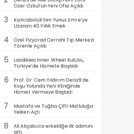
Özer Özkul’un Yeni Ofisi Açıldı
3
Kızılcabölük’ten Yunus Emre’ye
Uzanan 40 Yıllık Emek
4
Özel Fizyorad Cerrahi Tıp Merkezi
Törenle Açıldı
5
Laodikeia İnner Wheel Kulübü,
Türkiye’de Hizmete Başladı
6
Prof. Dr. Cem Yıldırım Denizli’de
Koşu Yolunda Yeni Kliniğinde
Hizmet Vermeye Başladı
7
Mustafa ve Tuğba Çifti Mutluluğa
Yelken Açtı
8
Ali Akçakoca erkekliğe ilk adımını
attı