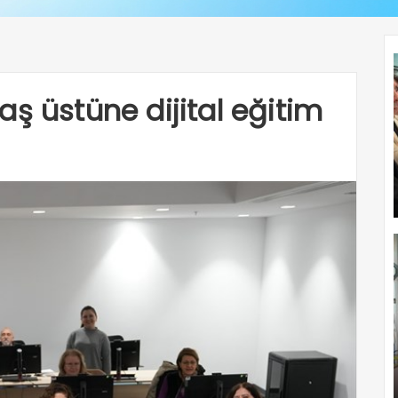
ş üstüne dijital eğitim