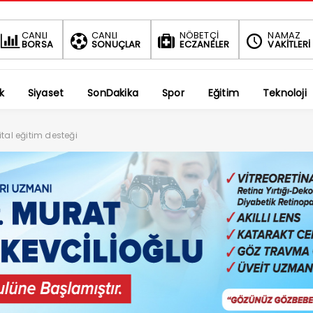
BIST
DOLAR
CANLI
CANLI
NÖBETÇİ
NAMAZ
BORSA
SONUÇLAR
ECZANELER
VAKİTLERİ
1.690,69
47,5908
-0.34%
%
k
Siyaset
SonDakika
Spor
Eğitim
Teknoloji
tal eğitim desteği