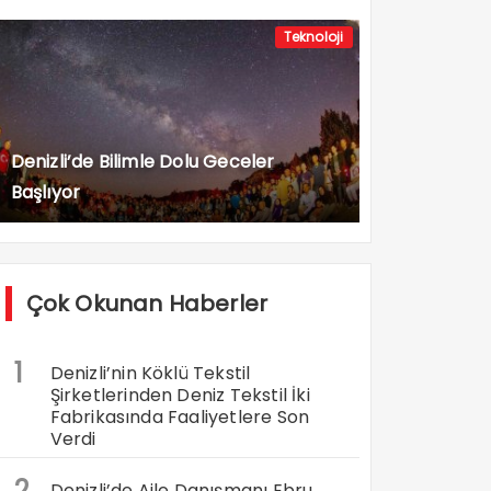
Teknoloji
Denizli’de Bilimle Dolu Geceler
Başlıyor
Çok Okunan Haberler
1
Denizli’nin Köklü Tekstil
Şirketlerinden Deniz Tekstil İki
Fabrikasında Faaliyetlere Son
Verdi
2
Denizli’de Aile Danışmanı Ebru