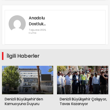
Anadolu
Dostluk
Rallisi
7 Ağustos 2026,
Cuma
Denizli’den
Geçti
İlgili Haberler
Denizli Büyükşehir’den
Denizli Büyükşehir Çalışıyor,
Kamuoyuna Duyuru
Tavas Kazanıyor