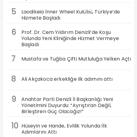
5
Laodikeia İnner Wheel Kulübü, Türkiye’de
Hizmete Başladı
6
Prof. Dr. Cem Yıldırım Denizli’de Koşu
Yolunda Yeni Kliniğinde Hizmet Vermeye
Başladı
7
Mustafa ve Tuğba Çifti Mutluluğa Yelken Açtı
8
Ali Akçakoca erkekliğe ilk adımını attı
9
Anahtar Parti Denizli İl Başkanlığı Yeni
Yönetimini Duyurdu: “Ayrıştıran Değil,
Birleştiren Güç Olacağız!”
10
Hüseyin ve Hande, Evlilik Yolunda İlk
Adımlarını Attı