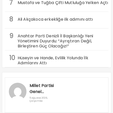
7
Mustafa ve Tuğba Çifti Mutluluğa Yelken Açtı
8
Ali Akçakoca erkekliğe ilk adımını attı
9
Anahtar Parti Denizli İl Başkanlığı Yeni
Yönetimini Duyurdu: “Ayrıştıran Değil,
Birleştiren Güç Olacağız!”
10
Hüseyin ve Hande, Evlilik Yolunda İlk
Adımlarını Attı
Millet Partisi
Genel
Başkanı
5 Ağustos 2026,
Çarşamba
Cuma
Nacar