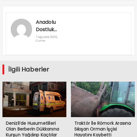
Anadolu
Dostluk
Rallisi
7 Ağustos 2026,
Cuma
Denizli’den
Geçti
İlgili Haberler
Denizli’de Husumetlileri
Traktör İle Römork Arasına
Olan Berberin Dükkanına
Sıkışan Orman İşçisi
Kurşun Yağdırıp Kaçtılar
Hayatını Kaybetti