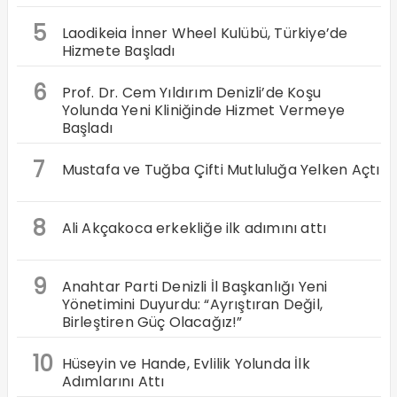
5
Laodikeia İnner Wheel Kulübü, Türkiye’de
Hizmete Başladı
6
Prof. Dr. Cem Yıldırım Denizli’de Koşu
Yolunda Yeni Kliniğinde Hizmet Vermeye
Başladı
7
Mustafa ve Tuğba Çifti Mutluluğa Yelken Açtı
8
Ali Akçakoca erkekliğe ilk adımını attı
9
Anahtar Parti Denizli İl Başkanlığı Yeni
Yönetimini Duyurdu: “Ayrıştıran Değil,
Birleştiren Güç Olacağız!”
10
Hüseyin ve Hande, Evlilik Yolunda İlk
Adımlarını Attı