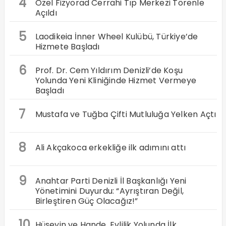
4
Özel Fizyorad Cerrahi Tıp Merkezi Törenle
Açıldı
5
Laodikeia İnner Wheel Kulübü, Türkiye’de
Hizmete Başladı
6
Prof. Dr. Cem Yıldırım Denizli’de Koşu
Yolunda Yeni Kliniğinde Hizmet Vermeye
Başladı
7
Mustafa ve Tuğba Çifti Mutluluğa Yelken Açtı
8
Ali Akçakoca erkekliğe ilk adımını attı
9
Anahtar Parti Denizli İl Başkanlığı Yeni
Yönetimini Duyurdu: “Ayrıştıran Değil,
Birleştiren Güç Olacağız!”
10
Hüseyin ve Hande, Evlilik Yolunda İlk