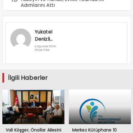
Adımlarını Attı
Yukatel
Denizli
Basket’in
6 Ağustos 2026,
Perşembe
Süper Lig
Serüveni
Aliağa’da
Başlıyor
İlgili Haberler
Vali Köşger, Önallar Ailesini
Merkez Kütüphane 10