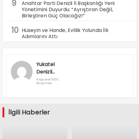
9
Anahtar Parti Denizli İl Başkanlığı Yeni
Yönetimini Duyurdu: “Ayrıştıran Değil,
Birleştiren Güç Olacağız!”
10
Hüseyin ve Hande, Evlilik Yolunda İlk
Adımlarını Attı
Yukatel
Denizli
Basket’in
6 Ağustos 2026,
Perşembe
Süper Lig
Serüveni
Aliağa’da
Başlıyor
İlgili Haberler