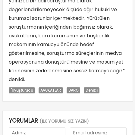
yalnızca bir adli soruşturma olarak
değerlendirilemeyecek ölçüde ağır hukuki ve
kurumsal sorunlar içermektedir. Yürütülen
soruşturmanın içeriğinden bağımsız olarak,
avukatların, baro kurumunun ve başkanlık
makamının kamuoyu önünde hedef
gösterilmesine, soruşturma süreçlerinin medya
operasyonuna dönüştürülmesine ve masumiyet
karinesinin zedelenmesine sessiz kalmayacağız”
denildi.
"Uyuşturucu
AVUKATLAR
BARO
Denizli
YORUMLAR
(İLK YORUMU SİZ YAZIN)