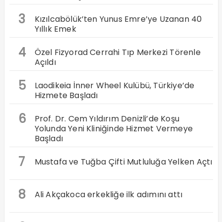
3
Kızılcabölük’ten Yunus Emre’ye Uzanan 40
Yıllık Emek
4
Özel Fizyorad Cerrahi Tıp Merkezi Törenle
Açıldı
5
Laodikeia İnner Wheel Kulübü, Türkiye’de
Hizmete Başladı
6
Prof. Dr. Cem Yıldırım Denizli’de Koşu
Yolunda Yeni Kliniğinde Hizmet Vermeye
Başladı
7
Mustafa ve Tuğba Çifti Mutluluğa Yelken Açtı
8
Ali Akçakoca erkekliğe ilk adımını attı