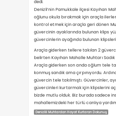
dedi.
Denizli’nin Pamukkale ilçesi Kayıhan Ma
oğlunu okula bırakmak için araçla ilerl
kontrol etmek için araçla geri dönen M
güvercinin ayaklarında bulunan klips yüz
güvercinlerin ayağında bulunan klipsler
Araçla giderken tellere takılan 2 güver
belirten Kayıhan Mahalle Muhtarı Sadık 
Araçla giderken son anda oğlum tele tak
konmuş sandık ama çırpınıyordu. Ardında
güvercin tele takılmıştı. Güvercinler, ay
güvercinleri kurtarmak için klipslerini 
bizde mutlu olduk. Biz burada sadece i
mahallemizdeki her türlü canlıya yardım
Denizlili Muhtardan Hayat Kurtaran Dokunuş