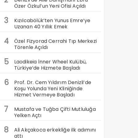
Özer Özkul’un Yeni Ofisi Açıldı
3
Kızılcabölük’ten Yunus Emre’ye
Uzanan 40 Yıllık Emek
4
Özel Fizyorad Cerrahi Tıp Merkezi
Törenle Açıldı
5
Laodikeia İnner Wheel Kulübü,
Türkiye’de Hizmete Başladı
6
Prof. Dr. Cem Yıldırım Denizli’de
Koşu Yolunda Yeni Kliniğinde
Hizmet Vermeye Başladı
7
Mustafa ve Tuğba Çifti Mutluluğa
Yelken Açtı
8
Ali Akçakoca erkekliğe ilk adımını
attı