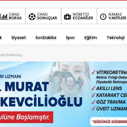
BIST
DOLAR
CANLI
CANLI
NÖBETÇİ
NAMAZ
BORSA
SONUÇLAR
ECZANELER
VAKİTLERİ
1.688,50
47,6976
-0.13%
%
k
Siyaset
SonDakika
Spor
Eğitim
Teknoloji
aran Dokunuş