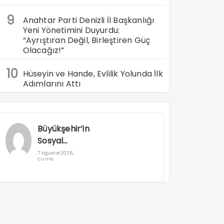
9
Anahtar Parti Denizli İl Başkanlığı
Yeni Yönetimini Duyurdu:
“Ayrıştıran Değil, Birleştiren Güç
Olacağız!”
10
Hüseyin ve Hande, Evlilik Yolunda İlk
Adımlarını Attı
Büyükşehir’in
Sosyal
Destek
7 Ağustos 2026,
Cuma
Projeleri Dar
Gelirliye
Umut Oluyor