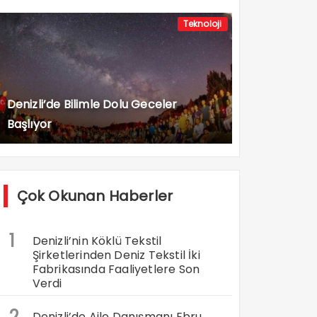
Teknoloji
Denizli’de Bilimle Dolu Geceler
Başlıyor
Çok Okunan Haberler
1
Denizli’nin Köklü Tekstil
Şirketlerinden Deniz Tekstil İki
Fabrikasında Faaliyetlere Son
Verdi
2
Denizli’de Aile Danışmanı Ebru