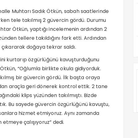
halle Muhtarı Sadık Ötkün, sabah saatlerinde
erken tele takılmış 2 güvercin gördü. Durumu
uhtar Ötkün, yaptığı incelemenin ardından 2
ünden tellere takıldığını fark etti. Ardından
i çıkararak doğaya tekrar saldı.
cini kurtarıp özgürlüğünü kavuşturduğunu
Ötkün, “Oğlumla birlikte okula gidiyorduk.
ılmış bir güvercin gördü. İlk başta oraya
n araçla geri dönerek kontrol ettik. 2 tane
ağındaki klips yüzünden takılmıştı. Bizde
açtık. Bu sayede güvercin özgürlüğünü kavuştu,
nsanlara hizmet etmiyoruz. Aynı zamanda
 etmeye çalışıyoruz” dedi.