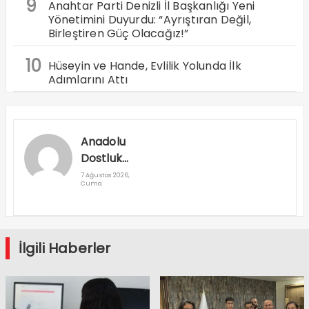
9
Anahtar Parti Denizli İl Başkanlığı Yeni
Yönetimini Duyurdu: “Ayrıştıran Değil,
Birleştiren Güç Olacağız!”
10
Hüseyin ve Hande, Evlilik Yolunda İlk
Adımlarını Attı
Anadolu
Dostluk
Rallisi
7 Ağustos 2026,
Cuma
Denizli’den
Geçti
İlgili Haberler