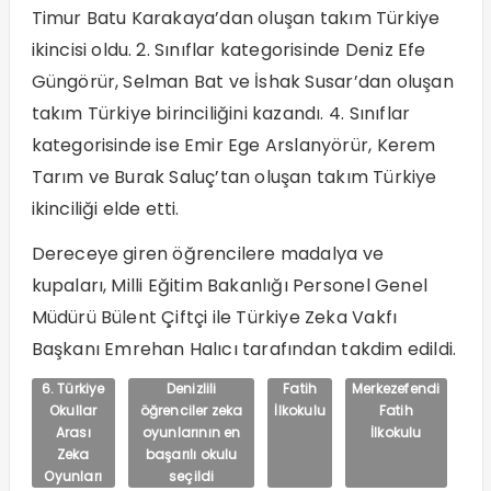
Timur Batu Karakaya’dan oluşan takım Türkiye
ikincisi oldu. 2. Sınıflar kategorisinde Deniz Efe
Güngörür, Selman Bat ve İshak Susar’dan oluşan
takım Türkiye birinciliğini kazandı. 4. Sınıflar
kategorisinde ise Emir Ege Arslanyörür, Kerem
Tarım ve Burak Saluç’tan oluşan takım Türkiye
ikinciliği elde etti.
Dereceye giren öğrencilere madalya ve
kupaları, Milli Eğitim Bakanlığı Personel Genel
Müdürü Bülent Çiftçi ile Türkiye Zeka Vakfı
Başkanı Emrehan Halıcı tarafından takdim edildi.
6. Türkiye
Denizlili
Fatih
Merkezefendi
Okullar
öğrenciler zeka
İlkokulu
Fatih
Arası
oyunlarının en
İlkokulu
Zeka
başarılı okulu
Oyunları
seçildi