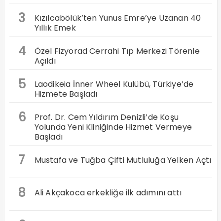
3
Kızılcabölük’ten Yunus Emre’ye Uzanan 40
Yıllık Emek
4
Özel Fizyorad Cerrahi Tıp Merkezi Törenle
Açıldı
5
Laodikeia İnner Wheel Kulübü, Türkiye’de
Hizmete Başladı
6
Prof. Dr. Cem Yıldırım Denizli’de Koşu
Yolunda Yeni Kliniğinde Hizmet Vermeye
Başladı
7
Mustafa ve Tuğba Çifti Mutluluğa Yelken Açtı
8
Ali Akçakoca erkekliğe ilk adımını attı