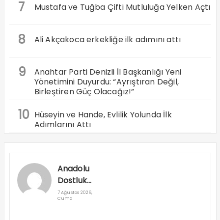
7
Mustafa ve Tuğba Çifti Mutluluğa Yelken Açtı
8
Ali Akçakoca erkekliğe ilk adımını attı
9
Anahtar Parti Denizli İl Başkanlığı Yeni
Yönetimini Duyurdu: “Ayrıştıran Değil,
Birleştiren Güç Olacağız!”
10
Hüseyin ve Hande, Evlilik Yolunda İlk
Adımlarını Attı
Anadolu
Dostluk
Rallisi
7 Ağustos 2026,
Cuma
Denizli’den
Geçti