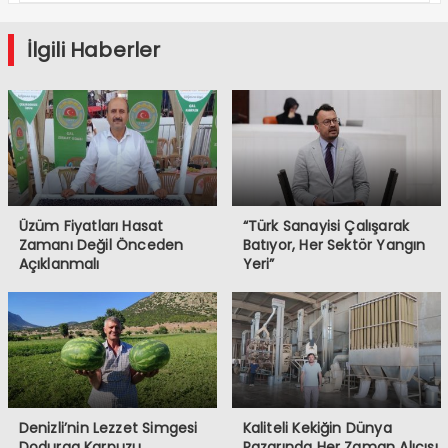
İlgili Haberler
Üzüm Fiyatları Hasat
“Türk Sanayisi Çalışarak
Zamanı Değil Önceden
Batıyor, Her Sektör Yangın
Açıklanmalı
Yeri”
Denizli’nin Lezzet Simgesi
Kaliteli Kekiğin Dünya
Dodurga Karpuzu
Pazarında Her Zaman Alıcısı