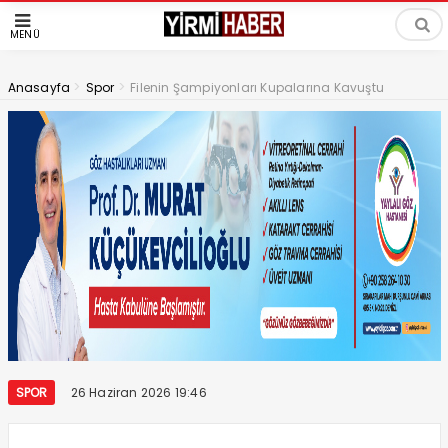
MENÜ
>
>
Anasayfa
Spor
Filenin Şampiyonları Kupalarına Kavuştu
SPOR
26 Haziran 2026 19:46