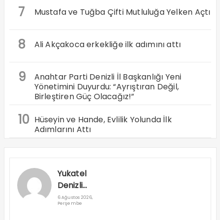
7
Mustafa ve Tuğba Çifti Mutluluğa Yelken Açtı
8
Ali Akçakoca erkekliğe ilk adımını attı
9
Anahtar Parti Denizli İl Başkanlığı Yeni
Yönetimini Duyurdu: “Ayrıştıran Değil,
Birleştiren Güç Olacağız!”
10
Hüseyin ve Hande, Evlilik Yolunda İlk
Adımlarını Attı
Yukatel
Denizli
Basket’in
6 Ağustos 2026,
Perşembe
Süper Lig