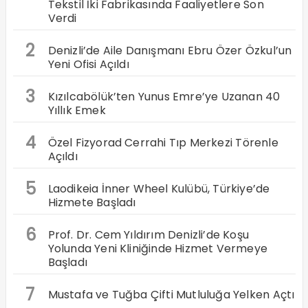
Tekstil İki Fabrikasında Faaliyetlere Son
Verdi
2
Denizli’de Aile Danışmanı Ebru Özer Özkul’un
Yeni Ofisi Açıldı
3
Kızılcabölük’ten Yunus Emre’ye Uzanan 40
Yıllık Emek
4
Özel Fizyorad Cerrahi Tıp Merkezi Törenle
Açıldı
5
Laodikeia İnner Wheel Kulübü, Türkiye’de
Hizmete Başladı
6
Prof. Dr. Cem Yıldırım Denizli’de Koşu
Yolunda Yeni Kliniğinde Hizmet Vermeye
Başladı
7
Mustafa ve Tuğba Çifti Mutluluğa Yelken Açtı