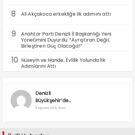
8
Ali Akçakoca erkekliğe ilk adımını attı
9
Anahtar Parti Denizli İl Başkanlığı Yeni
Yönetimini Duyurdu: “Ayrıştıran Değil,
Birleştiren Güç Olacağız!”
10
Hüseyin ve Hande, Evlilik Yolunda İlk
Adımlarını Attı
Denizli
Büyükşehir’den
Buldan’a 160
9 Ağustos 2026, Pazar
milyon TL’lik
Dev Yatırım
Hamlesi