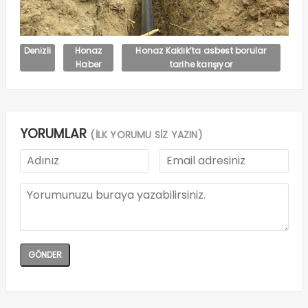
Denizli
Honaz
Honaz Kaklık’ta asbest borular
Haber
tarihe karışıyor
YORUMLAR
(İLK YORUMU SİZ YAZIN)