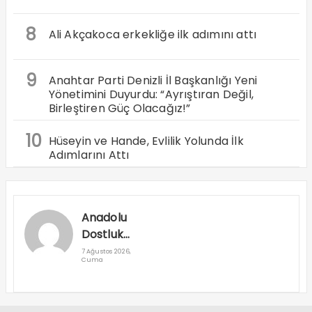
8
Ali Akçakoca erkekliğe ilk adımını attı
9
Anahtar Parti Denizli İl Başkanlığı Yeni
Yönetimini Duyurdu: “Ayrıştıran Değil,
Birleştiren Güç Olacağız!”
10
Hüseyin ve Hande, Evlilik Yolunda İlk
Adımlarını Attı
Anadolu
Dostluk
Rallisi
7 Ağustos 2026,
Cuma
Denizli’den
Geçti