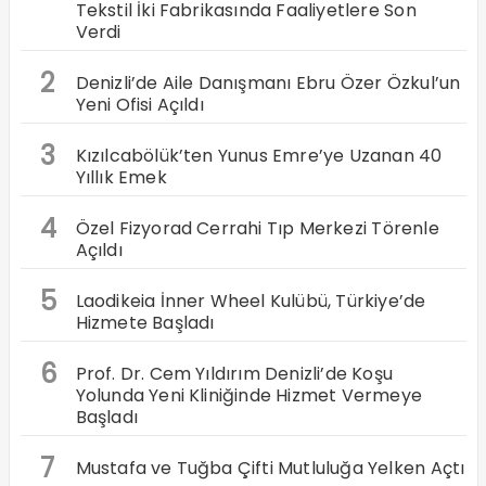
Tekstil İki Fabrikasında Faaliyetlere Son
Verdi
2
Denizli’de Aile Danışmanı Ebru Özer Özkul’un
Yeni Ofisi Açıldı
3
Kızılcabölük’ten Yunus Emre’ye Uzanan 40
Yıllık Emek
4
Özel Fizyorad Cerrahi Tıp Merkezi Törenle
Açıldı
5
Laodikeia İnner Wheel Kulübü, Türkiye’de
Hizmete Başladı
6
Prof. Dr. Cem Yıldırım Denizli’de Koşu
Yolunda Yeni Kliniğinde Hizmet Vermeye
Başladı
7
Mustafa ve Tuğba Çifti Mutluluğa Yelken Açtı