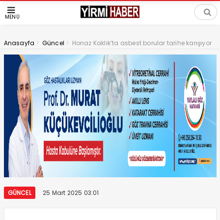
MENÜ
>
>
Anasayfa
Güncel
Honaz Kaklık’ta asbest borular tarihe karışıyor
GÜNCEL
25 Mart 2025 03:01