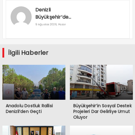
Denizli
Büyükşehir’den
Buldan’a 160
9 Ağustos 2026, Pazar
milyon TL’lik
Dev Yatırım
Hamlesi
İlgili Haberler
Anadolu Dostluk Rallisi
Büyükşehir’in Sosyal Destek
Denizli’den Geçti
Projeleri Dar Gelirliye Umut
Oluyor