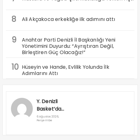
8
Ali Akçakoca erkekliğe ilk adımını attı
9
Anahtar Parti Denizli İl Başkanlığı Yeni
Yönetimini Duyurdu: “Ayrıştıran Değil,
Birleştiren Güç Olacağız!”
10
Hüseyin ve Hande, Evlilik Yolunda İlk
Adımlarını Attı
Y. Denizli
Basket’da
Egemen Ve
6 Ağustos 2026,
Perşembe
Mustafa
Sami
Takımda