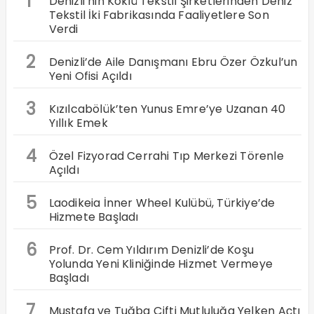
1
Denizli’nin Köklü Tekstil Şirketlerinden Deniz
Tekstil İki Fabrikasında Faaliyetlere Son
Verdi
2
Denizli’de Aile Danışmanı Ebru Özer Özkul’un
Yeni Ofisi Açıldı
3
Kızılcabölük’ten Yunus Emre’ye Uzanan 40
Yıllık Emek
4
Özel Fizyorad Cerrahi Tıp Merkezi Törenle
Açıldı
5
Laodikeia İnner Wheel Kulübü, Türkiye’de
Hizmete Başladı
6
Prof. Dr. Cem Yıldırım Denizli’de Koşu
Yolunda Yeni Kliniğinde Hizmet Vermeye
Başladı
7
Mustafa ve Tuğba Çifti Mutluluğa Yelken Açtı