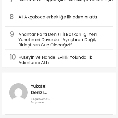
8
Ali Akçakoca erkekliğe ilk adımını attı
9
Anahtar Parti Denizli İl Başkanlığı Yeni
Yönetimini Duyurdu: “Ayrıştıran Değil,
Birleştiren Güç Olacağız!”
10
Hüseyin ve Hande, Evlilik Yolunda İlk
Adımlarını Attı
Yukatel
Denizli
Basket’in
6 Ağustos 2026,
Perşembe
Süper Lig
Serüveni
Aliağa’da