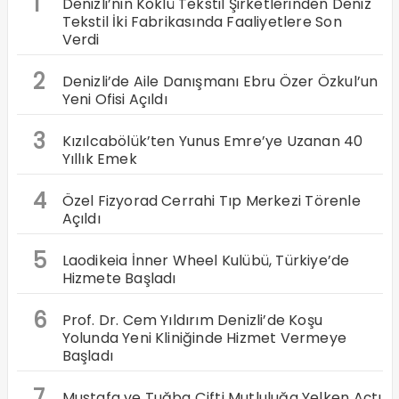
1
Denizli’nin Köklü Tekstil Şirketlerinden Deniz
Tekstil İki Fabrikasında Faaliyetlere Son
Verdi
2
Denizli’de Aile Danışmanı Ebru Özer Özkul’un
Yeni Ofisi Açıldı
3
Kızılcabölük’ten Yunus Emre’ye Uzanan 40
Yıllık Emek
4
Özel Fizyorad Cerrahi Tıp Merkezi Törenle
Açıldı
5
Laodikeia İnner Wheel Kulübü, Türkiye’de
Hizmete Başladı
6
Prof. Dr. Cem Yıldırım Denizli’de Koşu
Yolunda Yeni Kliniğinde Hizmet Vermeye
Başladı
7
Mustafa ve Tuğba Çifti Mutluluğa Yelken Açtı