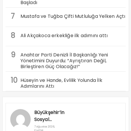
Başladı
7
Mustafa ve Tuğba Çifti Mutluluğa Yelken Açtı
8
Ali Akçakoca erkekliğe ilk adımını attı
9
Anahtar Parti Denizli İl Başkanlığı Yeni
Yönetimini Duyurdu: “Ayrıştıran Değil,
Birleştiren Güç Olacağız!”
10
Hüseyin ve Hande, Evlilik Yolunda İlk
Adımlarını Attı
Büyükşehir’in
Sosyal
Destek
7 Ağustos 2026,
Cuma