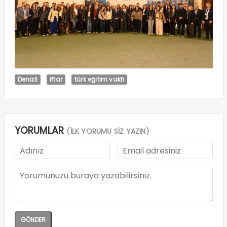
Denizli
iftar
türk eğitim vakfı
YORUMLAR
(İLK YORUMU SİZ YAZIN)