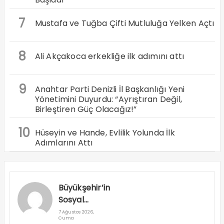
7
Mustafa ve Tuğba Çifti Mutluluğa Yelken Açtı
8
Ali Akçakoca erkekliğe ilk adımını attı
9
Anahtar Parti Denizli İl Başkanlığı Yeni
Yönetimini Duyurdu: “Ayrıştıran Değil,
Birleştiren Güç Olacağız!”
10
Hüseyin ve Hande, Evlilik Yolunda İlk
Adımlarını Attı
Büyükşehir’in
Sosyal
Destek
7 Ağustos 2026,
Cuma
Projeleri Dar