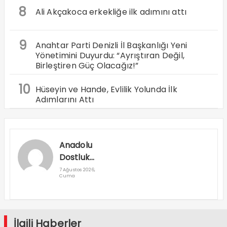
8
Ali Akçakoca erkekliğe ilk adımını attı
9
Anahtar Parti Denizli İl Başkanlığı Yeni
Yönetimini Duyurdu: “Ayrıştıran Değil,
Birleştiren Güç Olacağız!”
10
Hüseyin ve Hande, Evlilik Yolunda İlk
Adımlarını Attı
Anadolu
Dostluk
Rallisi
7 Ağustos 2026,
Cuma
Denizli’den
Geçti
İlgili Haberler