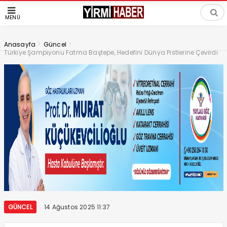
MENÜ
>
>
Anasayfa
Güncel
Türkiye Şampiyonu Fatma Baştepe, Hedefini Dünya Pistlerine Çevirdi
GÜNCEL
14 Ağustos 2025 11:37