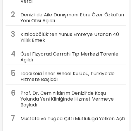
Verdi
2
Denizli’de Aile Danışmanı Ebru Özer Özkul’un
Yeni Ofisi Açıldı
3
Kızılcabölük’ten Yunus Emre’ye Uzanan 40
Yıllık Emek
4
Özel Fizyorad Cerrahi Tıp Merkezi Törenle
Açıldı
5
Laodikeia İnner Wheel Kulübü, Türkiye’de
Hizmete Başladı
6
Prof. Dr. Cem Yıldırım Denizli’de Koşu
Yolunda Yeni Kliniğinde Hizmet Vermeye
Başladı
7
Mustafa ve Tuğba Çifti Mutluluğa Yelken Açtı