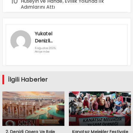
10
Hüseyin ve Hande, Evlilik Yolunda İlk
Adımlarını Attı
Yukatel
Denizli
Basket’in
6 Ağustos 2026,
Perşembe
Süper Lig
Serüveni
Aliağa’da
Başlıyor
İlgili Haberler
2. Denizli Opera Ve Bale
Kanatsız Melekler Festivale