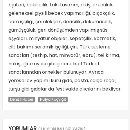
bijuteri, bakırcılık, takı tasarım, dikiş, örücülük,
geleneksel giysili bebek yapımcılığı, bıçakçılık,
cam işçiliği, çömlekçilik, dericilik, dokumacılık,
gümüşçülük, geri dönüşümden yapılmış süs
eşyaları, minyatür objeler, sepetçilik, kozmetik,
cilt bakımı, seramik işçiliği, çini, Türk süsleme
sanatları (tezhip, hat, minyatür, ebru), tel kırma,
nakış, iğne oyası gibi geleneksel Türk el
sanatlarından örnekler bulunuyor. Ayrıca
yöresel ev yapımı kuru gıda, pasta, salça reçel,
turşu gibi gıdalar da festivalde alıcılarını bekliyor.
Denizli Haber
Hülya Koçyiğit
YORUMLAR
(İLK YORUMU SİZ YAZIN)