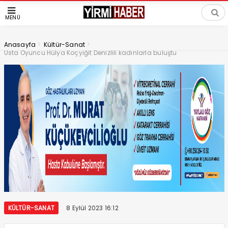
MENÜ
>
>
Anasayfa
Kültür-Sanat
Usta Oyuncu Hülya Koçyiğit Denizlili kadınlarla buluştu
KÜLTÜR-SANAT
8 Eylül 2023 16:12