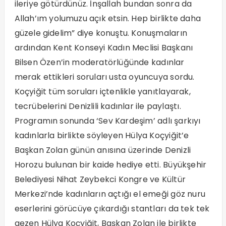
ileriye götürdünüz. İnşallah bundan sonra da
Allah’ım yolumuzu açık etsin. Hep birlikte daha
güzele gidelim” diye konuştu. Konuşmaların
ardından Kent Konseyi Kadın Meclisi Başkanı
Bilsen Özen’in moderatörlüğünde kadınlar
merak ettikleri soruları usta oyuncuya sordu.
Koçyiğit tüm soruları içtenlikle yanıtlayarak,
tecrübelerini Denizlili kadınlar ile paylaştı.
Programın sonunda ‘Sev Kardeşim’ adlı şarkıyı
kadınlarla birlikte söyleyen Hülya Koçyiğit’e
Başkan Zolan günün anısına üzerinde Denizli
Horozu bulunan bir kaide hediye etti. Büyükşehir
Belediyesi Nihat Zeybekci Kongre ve Kültür
Merkezi’nde kadınların açtığı el emeği göz nuru
eserlerini görücüye çıkardığı stantları da tek tek
gezen Hülya Koçyiğit, Başkan Zolan ile birlikte