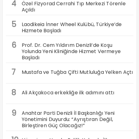
4
Özel Fizyorad Cerrahi Tıp Merkezi Törenle
Açıldı
5
Laodikeia İnner Wheel Kulübü, Türkiye’de
Hizmete Başladı
6
Prof. Dr. Cem Yıldırım Denizli’de Koşu
Yolunda Yeni Kliniğinde Hizmet Vermeye
Başladı
7
Mustafa ve Tuğba Çifti Mutluluğa Yelken Açtı
8
Ali Akçakoca erkekliğe ilk adımını attı
9
Anahtar Parti Denizli İl Başkanlığı Yeni
Yönetimini Duyurdu: “Ayrıştıran Değil,
Birleştiren Güç Olacağız!”