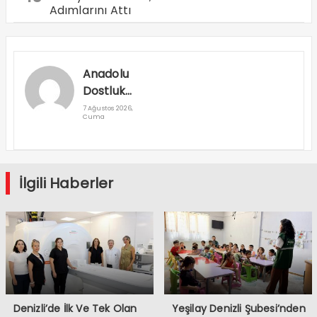
Adımlarını Attı
Anadolu
Dostluk
Rallisi
7 Ağustos 2026,
Cuma
Denizli’den
Geçti
İlgili Haberler
Denizli’de İlk Ve Tek Olan
Yeşilay Denizli Şubesi’nden