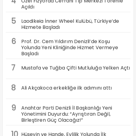
4
Özel Fizyorad Cerrahi Tıp Merkezi Törenle
Açıldı
5
Laodikeia İnner Wheel Kulübü, Türkiye’de
Hizmete Başladı
6
Prof. Dr. Cem Yıldırım Denizli’de Koşu
Yolunda Yeni Kliniğinde Hizmet Vermeye
Başladı
7
Mustafa ve Tuğba Çifti Mutluluğa Yelken Açtı
8
Ali Akçakoca erkekliğe ilk adımını attı
9
Anahtar Parti Denizli İl Başkanlığı Yeni
Yönetimini Duyurdu: “Ayrıştıran Değil,
Birleştiren Güç Olacağız!”
10
Hüseyin ve Hande, Evlilik Yolunda İlk