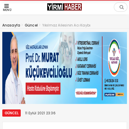
MENÜ
>
>
Anasayfa
Güncel
Yıkılmaz Ailesinin Acı Kaybı
GÜNCEL
11 Eylül 2021 23:36