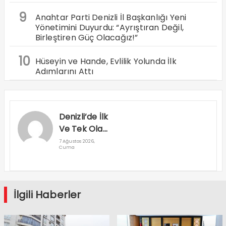
9
Anahtar Parti Denizli İl Başkanlığı Yeni
Yönetimini Duyurdu: “Ayrıştıran Değil,
Birleştiren Güç Olacağız!”
10
Hüseyin ve Hande, Evlilik Yolunda İlk
Adımlarını Attı
Denizli’de İlk
Ve Tek Olan
Yapay Zeka
7 Ağustos 2026,
Cuma
Destekli
Yeni Nesil
MR Cihazı
Hizmete
İlgili Haberler
Girdi