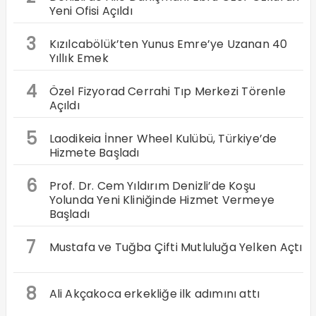
Yeni Ofisi Açıldı
3
Kızılcabölük’ten Yunus Emre’ye Uzanan 40
Yıllık Emek
4
Özel Fizyorad Cerrahi Tıp Merkezi Törenle
Açıldı
5
Laodikeia İnner Wheel Kulübü, Türkiye’de
Hizmete Başladı
6
Prof. Dr. Cem Yıldırım Denizli’de Koşu
Yolunda Yeni Kliniğinde Hizmet Vermeye
Başladı
7
Mustafa ve Tuğba Çifti Mutluluğa Yelken Açtı
8
Ali Akçakoca erkekliğe ilk adımını attı