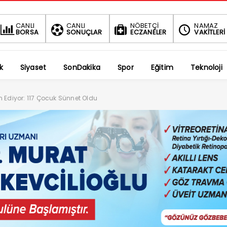
BIST
DOLAR
EURO
CANLI
CANLI
NÖBETÇİ
NAMAZ
BORSA
SONUÇLAR
ECZANELER
VAKİTLERİ
1.690,69
47,6279
54,8384
-0.34%
%
%
k
Siyaset
SonDakika
Spor
Eğitim
Teknoloji
m Ediyor: 117 Çocuk Sünnet Oldu