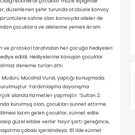
ıldığı etkinlikte çocuklar müzik eşliğinde
lar, düzenlenen şehir turunda otobüsle konvoy
i görüntülere sahne olan konvoyda aileler de
dından çocuklara ve ailelerine yemek ikram
n ve protokol tarafından her çocuğa hediyeleri
hediye edildi. Hediyelerine kavuşan çocuklar
r almaz deneme turları attı.
 Müdürü Mücahid Vural, yaptığı konuşmada;
kurulmuştur. Yardımlaşma dayanışma
rçok alanda hizmetler yapmıştır. ‘Sultan 2.
lında kurulmuş olan, çocukları sünnet ettirme
ilmesi lazım gelen çocuklar, sünnet edile.
ip güzel elbise verile’ hayır şartı gereğince,
yaşatma çabası içerisindeyiz. 81 ilde sünnet