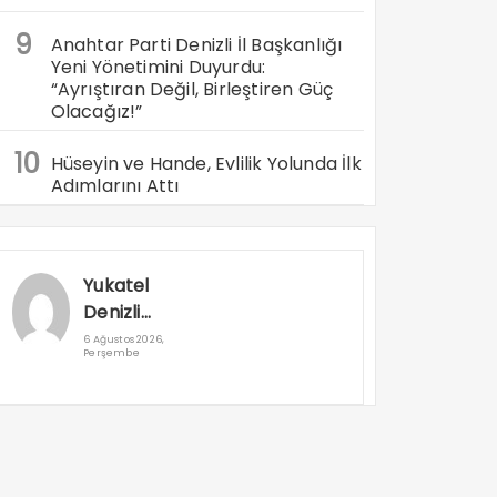
9
Anahtar Parti Denizli İl Başkanlığı
Yeni Yönetimini Duyurdu:
“Ayrıştıran Değil, Birleştiren Güç
Olacağız!”
10
Hüseyin ve Hande, Evlilik Yolunda İlk
Adımlarını Attı
Yukatel
Denizli
Basket’in
6 Ağustos 2026,
Perşembe
Süper Lig
Serüveni
Aliağa’da
Başlıyor