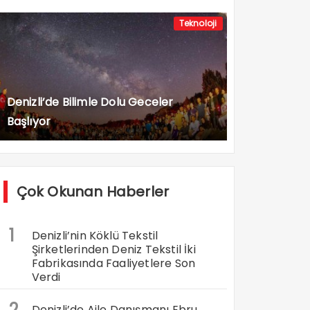
Teknoloji
Denizli’de Bilimle Dolu Geceler
Başlıyor
Çok Okunan Haberler
1
Denizli’nin Köklü Tekstil
Şirketlerinden Deniz Tekstil İki
Fabrikasında Faaliyetlere Son
Verdi
2
Denizli’de Aile Danışmanı Ebru