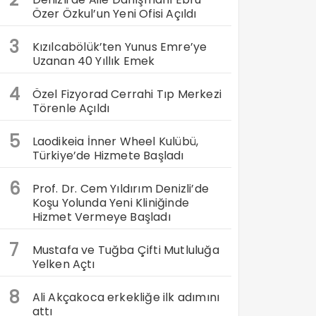
Özer Özkul’un Yeni Ofisi Açıldı
3
Kızılcabölük’ten Yunus Emre’ye
Uzanan 40 Yıllık Emek
4
Özel Fizyorad Cerrahi Tıp Merkezi
Törenle Açıldı
5
Laodikeia İnner Wheel Kulübü,
Türkiye’de Hizmete Başladı
6
Prof. Dr. Cem Yıldırım Denizli’de
Koşu Yolunda Yeni Kliniğinde
Hizmet Vermeye Başladı
7
Mustafa ve Tuğba Çifti Mutluluğa
Yelken Açtı
8
Ali Akçakoca erkekliğe ilk adımını
attı