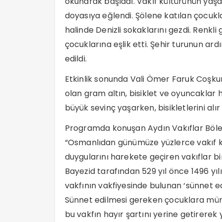
okunarak başladı. Vakıf kültürünün yaşat
doyasıya eğlendi. Şölene katılan çocuk
halinde Denizli sokaklarını gezdi. Renkl
çocuklarına eşlik etti. Şehir turunun ar
edildi.
Etkinlik sonunda Vali Ömer Faruk Coşku
olan gram altın, bisiklet ve oyuncaklar 
büyük sevinç yaşarken, bisikletlerini alı
Programda konuşan Aydın Vakıflar Böle
“Osmanlıdan günümüze yüzlerce vakıf 
duygularını harekete geçiren vakıflar bi
Bayezid tarafından 529 yıl önce 1496 yı
vakfının vakfiyesinde bulunan ‘sünnet ed
Sünnet edilmesi gereken çocuklara münas
bu vakfın hayır şartını yerine getirerek 